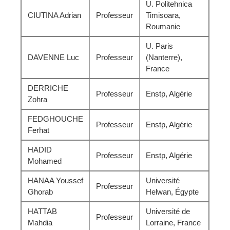
U. Politehnica
CIUTINA Adrian
Professeur
Timisoara,
Roumanie
U. Paris
DAVENNE Luc
Professeur
(Nanterre),
France
DERRICHE
Professeur
Enstp, Algérie
Zohra
FEDGHOUCHE
Professeur
Enstp, Algérie
Ferhat
HADID
Professeur
Enstp, Algérie
Mohamed
HANAA Youssef
Université
Professeur
Ghorab
Helwan, Égypte
HATTAB
Université de
Professeur
Mahdia
Lorraine, France