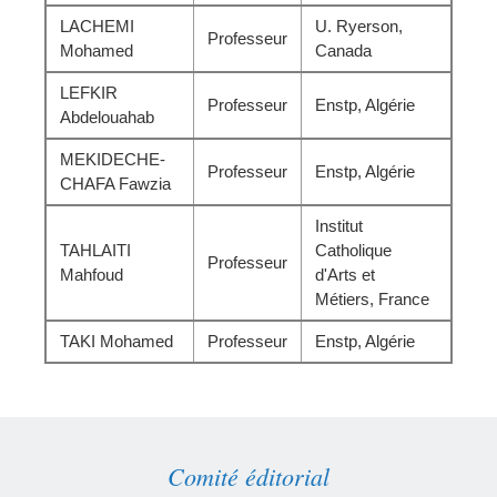
LACHEMI
U. Ryerson,
Professeur
Mohamed
Canada
LEFKIR
Professeur
Enstp, Algérie
Abdelouahab
MEKIDECHE-
Professeur
Enstp, Algérie
CHAFA Fawzia
Institut
TAHLAITI
Catholique
Professeur
Mahfoud
d'Arts et
Métiers, France
TAKI Mohamed
Professeur
Enstp, Algérie
Comité éditorial