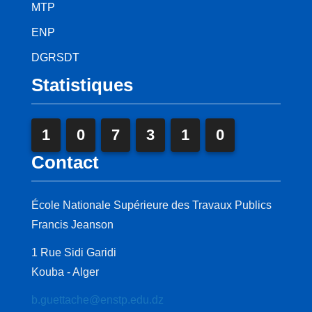
MTP
ENP
DGRSDT
Statistiques
1
0
7
3
1
0
Contact
École Nationale Supérieure des Travaux Publics
Francis Jeanson
1 Rue Sidi Garidi
Kouba - Alger
b.guettache@enstp.edu.dz