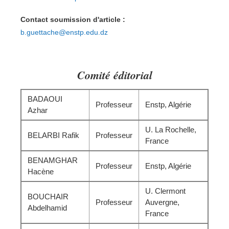
Contact soumission d'article :
b.guettache@enstp.edu.dz
Comité éditorial
BADAOUI
Professeur
Enstp, Algérie
Azhar
U. La Rochelle,
BELARBI Rafik
Professeur
France
BENAMGHAR
Professeur
Enstp, Algérie
Hacène
U. Clermont
BOUCHAIR
Professeur
Auvergne,
Abdelhamid
France