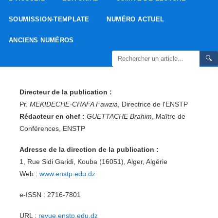
SOUMISSION-TEMPLATE
NUMÉRO ACTUEL
ANCIENS NUMÉROS
🔍
Directeur de la publication :
Pr.
MEKIDECHE-CHAFA Fawzia
, Directrice de l'ENSTP
Rédacteur en chef :
GUETTACHE Brahim
, Maître de
Conférences, ENSTP
Adresse de la direction de la publication :
1, Rue Sidi Garidi, Kouba (16051), Alger, Algérie
Web :
www.enstp.edu.dz
e-ISSN : 2716-7801
URL :
revue.enstp.edu.dz